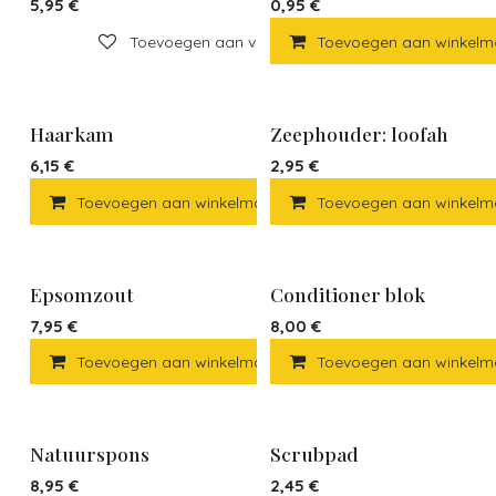
5,95
€
0,95
€
Toevoegen aan verlanglijst
Toevoegen aan winkelm
Haarkam
Zeephouder: loofah
6,15
€
2,95
€
Toevoegen aan winkelmandje
Toevoegen aan winkelm
Toevoegen a
Epsomzout
Conditioner blok
7,95
€
8,00
€
Toevoegen aan winkelmandje
Toevoegen aan winkelm
Toevoegen a
Natuurspons
Scrubpad
8,95
€
2,45
€