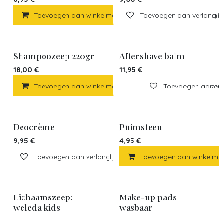
Toevoegen aan winkelmandje
Toevoegen aan verlangli
Toevoegen a
Shampoozeep 220gr
Aftershave balm
18,00
€
11,95
€
Toevoegen aan winkelmandje
Toevoegen aan verl
Toevoegen aan ve
Deocrème
Puimsteen
9,95
€
4,95
€
Toevoegen aan verlanglijst
Toevoegen aan winkelm
Lichaamszeep:
Make-up pads
weleda kids
wasbaar