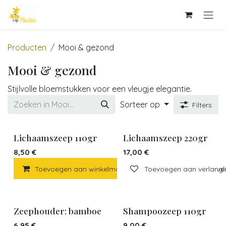
Overslaan naar inhoud
Producten
Mooi & gezond
Mooi & gezond
Stijlvolle bloemstukken voor een vleugje elegantie.
Sorteer op
Filters
Lichaamszeep 110gr
Lichaamszeep 220gr
8,50
€
17,00
€
Toevoegen aan winkelmandje
Toevoegen aan verlangli
Toevoegen aan verl
Zeephouder: bamboe
Shampoozeep 110gr
6,95
€
9,00
€