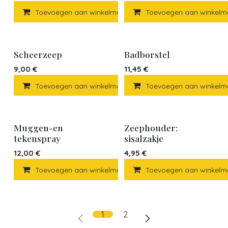
Toevoegen aan winkelmandje
Toevoegen aan winkelm
Toevoegen a
Scheerzeep
Badborstel
9,00
€
11,45
€
Toevoegen aan winkelmandje
Toevoegen aan winkelm
Toevoegen a
Muggen-en
Zeephouder:
tekenspray
sisalzakje
12,00
€
4,95
€
Toevoegen aan winkelmandje
Toevoegen aan winkelm
Toevoegen a
1
2