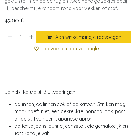
gekruiste linten op de rug en twee handige zakjes opzij.
Hij beschermt je rondom rond voor vlekken of stof.
45,00
€
Aan winkelmandje toevoegen
Toevoegen aan verlanglijst
Je hebt keuze uit 3 uitvoeringen:
de linnen, de linnenlook of de katoen. Strijken mag,
maar hoeft niet, een gekreukte ‘noncha look’ past
bij de stijl van een Japanese apron.
de lichte jeans: dunne jeansstof, die gemakkelijk en
licht rond je valt