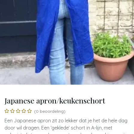
Japanese apron/keukenschort
(0 beoordeling)
Een Japanese apron zit zo lekker dat je het de hele dag
door wil dragen. Een ‘geklede’ schort in A-lijn, met